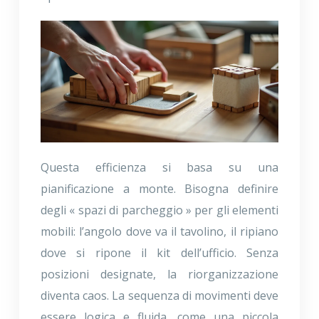
Questa efficienza si basa su una
pianificazione a monte. Bisogna definire
degli « spazi di parcheggio » per gli elementi
mobili: l’angolo dove va il tavolino, il ripiano
dove si ripone il kit dell’ufficio. Senza
posizioni designate, la riorganizzazione
diventa caos. La sequenza di movimenti deve
essere logica e fluida, come una piccola