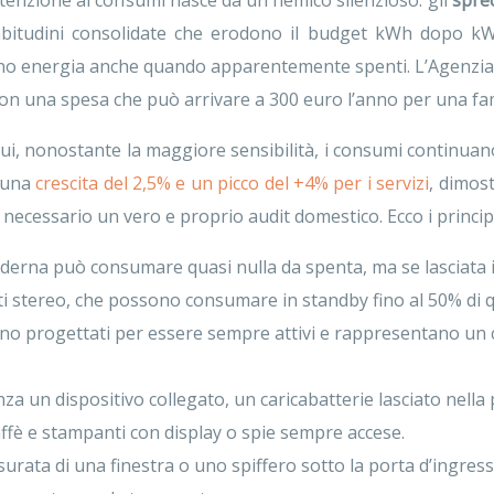
ttenzione ai consumi nasce da un nemico silenzioso: gli
sprec
 abitudini consolidate che erodono il budget kWh dopo kWh.
mano energia anche quando apparentemente spenti. L’Agenzia
con una spesa che può arrivare a 300 euro l’anno per una fa
i, nonostante la maggiore sensibilità, i consumi continuano
n una
crescita del 2,5% e un picco del +4% per i servizi
, dimos
è necessario un vero e proprio audit domestico. Ecco i princip
rna può consumare quasi nulla da spenta, ma se lasciata in
nti stereo, che possono consumare in standby fino al 50% di
ono progettati per essere sempre attivi e rappresentano un
a un dispositivo collegato, un caricabatterie lasciato nella
affè e stampanti con display o spie sempre accese.
rata di una finestra o uno spiffero sotto la porta d’ingresso