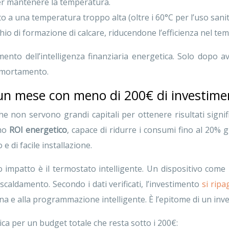
per mantenere la temperatura.
a una temperatura troppo alta (oltre i 60°C per l’uso sani
io di formazione di calcare, riducendone l’efficienza nel te
mento dell’intelligenza finanziaria energetica. Solo dopo a
ammortamento.
 un mese con meno di 200€ di investime
 che non servono grandi capitali per ottenere risultati signi
imo
ROI energetico
, capace di ridurre i consumi fino al 20% 
e di facile installazione.
impatto è il termostato intelligente. Un dispositivo come 
scaldamento. Secondo i dati verificati, l’investimento
si ripa
a e alla programmazione intelligente. È l’epitome di un inve
gica per un budget totale che resta sotto i 200€: