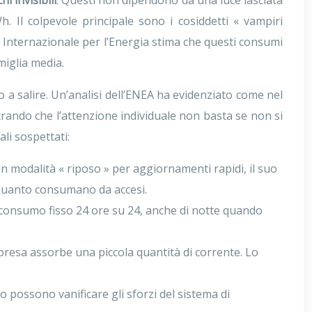
hi invisibili
. Questi non dipendono da una luce lasciata
 Il colpevole principale sono i cosiddetti « vampiri
 Internazionale per l’Energia stima che questi consumi
miglia media.
 a salire. Un’analisi dell’ENEA ha evidenziato come nel
trando che l’attenzione individuale non basta se non si
ali sospettati:
 modalità « riposo » per aggiornamenti rapidi, il suo
 quanto consumano da accesi.
 consumo fisso 24 ore su 24, anche di notte quando
 presa assorbe una piccola quantità di corrente. Lo
 possono vanificare gli sforzi del sistema di