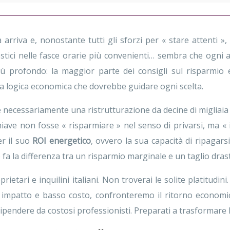
a arriva e, nonostante tutti gli sforzi per « stare attenti »
mestici nelle fasce orarie più convenienti… sembra che ogni 
profondo: la maggior parte dei consigli sul risparmio ene
 la logica economica che dovrebbe guidare ogni scelta.
 necessariamente una ristrutturazione da decine di migliaia 
hiave non fosse « risparmiare » nel senso di privarsi, ma 
er il suo
ROI energetico
, ovvero la sua capacità di ripagar
fa la differenza tra un risparmio marginale e un taglio drasti
ietari e inquilini italiani. Non troverai le solite platitud
alto impatto e basso costo, confronteremo il ritorno econom
 dipendere da costosi professionisti. Preparati a trasformare l