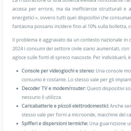
La frustrazione di una bolletta elevata nonostante l’a
accesa per errore, ma da inefficienze strutturali e
energetici », ovvero tutti quei dispositivi che consu
fantasma possano incidere fino al 10% sulla bolletta, 
Il problema è aggravato da un contesto nazionale in cu
2024 i consumi del settore civile siano aumentati, co
agisce sulle fonti di spreco nascoste. Per individuarli, 
Console per videogiochi e stereo:
Una console mode
consumo è costante. Lo stesso vale per gli impia
Decoder TV e modem/router:
Questi dispositivi s
nessuno li utilizza.
Caricabatterie e piccoli elettrodomestici:
Anche senz
stesso vale per forni a microonde, macchine del c
Spifferi e dispersioni termiche:
Una guarnizione usu