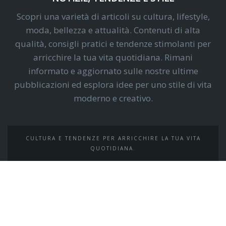
Scopri una varietà di articoli su cultura, lifestyle,
moda, bellezza e attualità. Contenuti di alta
qualità, consigli pratici e tendenze stimolanti per
arricchire la tua vita quotidiana. Rimani
informato e aggiornato sulle nostre ultime
pubblicazioni ed esplora idee per uno stile di vita
moderno e creativo.
CULTURA E TENDENZE PER ARRICCHIRE LA TUA VITA
QUOTIDIANA.