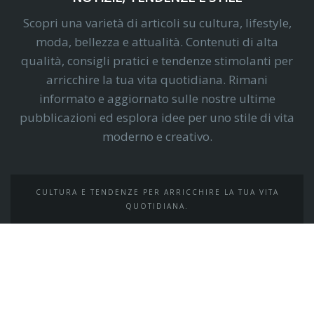
Scopri una varietà di articoli su cultura, lifestyle,
moda, bellezza e attualità. Contenuti di alta
qualità, consigli pratici e tendenze stimolanti per
arricchire la tua vita quotidiana. Rimani
informato e aggiornato sulle nostre ultime
pubblicazioni ed esplora idee per uno stile di vita
moderno e creativo.
CULTURA E TENDENZE PER ARRICCHIRE LA TUA VITA
QUOTIDIANA.