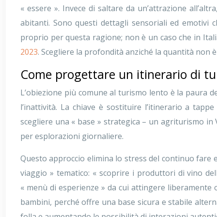
« essere ». Invece di saltare da un’attrazione all’altr
abitanti. Sono questi dettagli sensoriali ed emotivi c
proprio per questa ragione; non è un caso che in Ital
2023
. Scegliere la profondità anziché la quantità non è
Come progettare un itinerario di tu
L’obiezione più comune al turismo lento è la paura del
l’inattività. La chiave è sostituire l’itinerario a tap
scegliere una « base » strategica – un agriturismo in
per esplorazioni giornaliere.
Questo approccio elimina lo stress del continuo fare e d
viaggio » tematico: « scoprire i produttori di vino de
« menù di esperienze » da cui attingere liberamente o
bambini, perché offre una base sicura e stabile altern
folla e aumentando le possibilità di interazioni autenti