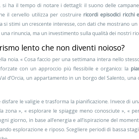
a, si ha il tempo di notare i dettagli: il suono delle campa
he il cervello utilizza per costruire
ricordi episodici ricchi 
ia si stimi un crescente interesse, con dati che mostrano un
 una rinuncia, ma un investimento sulla qualità dei nostri ric
rismo lento che non diventi noioso?
la noia. « Cosa faccio per una settimana intera nello stess
pe forzate con un approccio più flessibile e organico: la
pia
 Val d’Orcia, un appartamento in un borgo del Salento, una
isfare le valigie e trasforma la pianificazione. Invece di una
lla zona », « esplorare le spiagge meno conosciute », « perc
gni giorno, in base all’energia e all’ispirazione del moment
ando esplorazione e riposo. Scegliere periodi di bassa stagi
che.