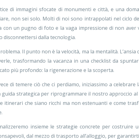
rtice di immagini sfocate di monumenti e città, e una do
re, non sei solo. Molti di noi sono intrappolati nel ciclo d
scia con un pugno di foto e la vaga impressione di non aver 
o disconnettersi dalla tecnologia.
problema. Il punto non è la velocità, ma la mentalità. L’ansia
iverle, trasformando la vacanza in una checklist da spuntare
icato più profondo: la rigenerazione e la scoperta.
ece di temere ciò che ci perdiamo, iniziassimo a celebrare 
a guida strategica per riprogrammare il nostro approccio al 
are itinerari che siano ricchi ma non estenuanti e come tra
e.
lizzeremo insieme le strategie concrete per costruire un
nsapevoli, dal mezzo di trasporto all’alloggio, per garantirti