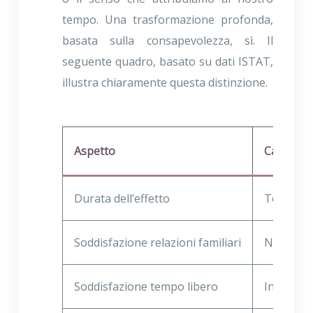
tempo. Una trasformazione profonda,
basata sulla consapevolezza, sì. Il
seguente quadro, basato su dati ISTAT,
illustra chiaramente questa distinzione.
Aspetto
Cambiame
Durata dell’effetto
Temporan
Soddisfazione relazioni familiari
Non impa
Soddisfazione tempo libero
Invariata