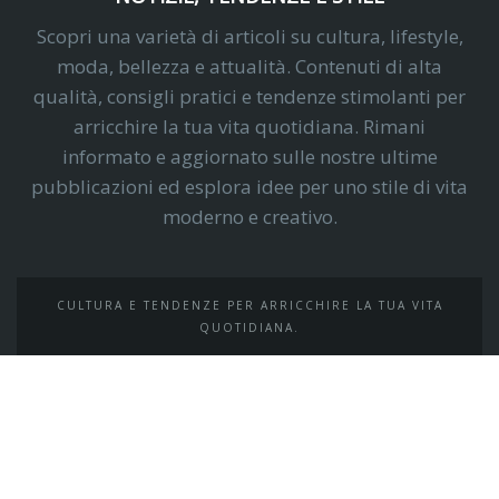
Scopri una varietà di articoli su cultura, lifestyle,
moda, bellezza e attualità. Contenuti di alta
qualità, consigli pratici e tendenze stimolanti per
arricchire la tua vita quotidiana. Rimani
informato e aggiornato sulle nostre ultime
pubblicazioni ed esplora idee per uno stile di vita
moderno e creativo.
CULTURA E TENDENZE PER ARRICCHIRE LA TUA VITA
QUOTIDIANA.