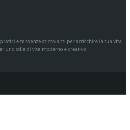
 pratici e tendenze stimolanti per arricchire la tua vita
r uno stile di vita moderno e creativo.