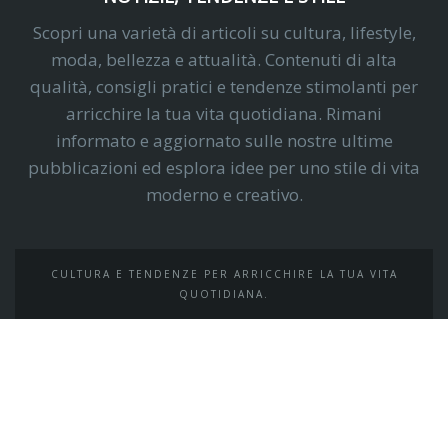
Scopri una varietà di articoli su cultura, lifestyle,
moda, bellezza e attualità. Contenuti di alta
qualità, consigli pratici e tendenze stimolanti per
arricchire la tua vita quotidiana. Rimani
informato e aggiornato sulle nostre ultime
pubblicazioni ed esplora idee per uno stile di vita
moderno e creativo.
CULTURA E TENDENZE PER ARRICCHIRE LA TUA VITA
QUOTIDIANA.