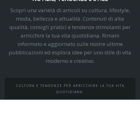
Scopri una varietà di articoli su cultura, lifestyle,
moda, bellezza e attualità. Contenuti di alta
qualità, consigli pratici e tendenze stimolanti per
arricchire la tua vita quotidiana. Rimani
informato e aggiornato sulle nostre ultime
pubblicazioni ed esplora idee per uno stile di vita
moderno e creativo.
CULTURA E TENDENZE PER ARRICCHIRE LA TUA VITA
QUOTIDIANA.