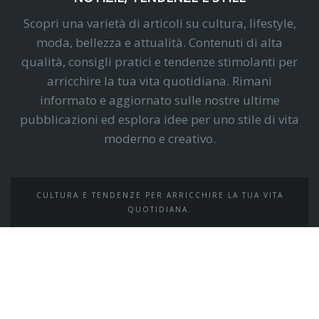
Scopri una varietà di articoli su cultura, lifestyle,
moda, bellezza e attualità. Contenuti di alta
qualità, consigli pratici e tendenze stimolanti per
arricchire la tua vita quotidiana. Rimani
informato e aggiornato sulle nostre ultime
pubblicazioni ed esplora idee per uno stile di vita
moderno e creativo.
CULTURA E TENDENZE PER ARRICCHIRE LA TUA VITA
QUOTIDIANA.