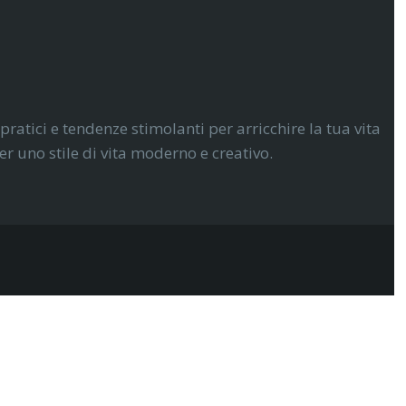
 pratici e tendenze stimolanti per arricchire la tua vita
r uno stile di vita moderno e creativo.